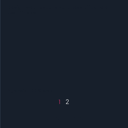
Design web responsivo, acessibilidade e
usabilidade
Agencia 100% web
1
2
SIGA-NOS