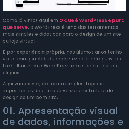
Como já vimos aqui em
O que é WordPress e para
que serve
, o WordPress é uma das ferramentas
mais simples e didáticas para o design de um site
ou loja virtual.
E por experiência própria, nos últimos anos tenho
visto uma quantidade cada vez maior de pessoas
trabalhar com o WordPress em apenas poucos
cliques.
Aqui vamos ver, de forma simples, tópicos
importantes de como deve ser a estrutura de
design de um bom site.
01. Apresentação visual
de dados, informações e