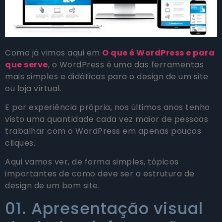
Como já vimos aqui em
O que é WordPress e para
que serve
, o WordPress é uma das ferramentas
mais simples e didáticas para o design de um site
ou loja virtual.
E por experiência própria, nos últimos anos tenho
visto uma quantidade cada vez maior de pessoas
trabalhar com o WordPress em apenas poucos
cliques.
Aqui vamos ver, de forma simples, tópicos
importantes de como deve ser a estrutura de
design de um bom site.
01. Apresentação visual