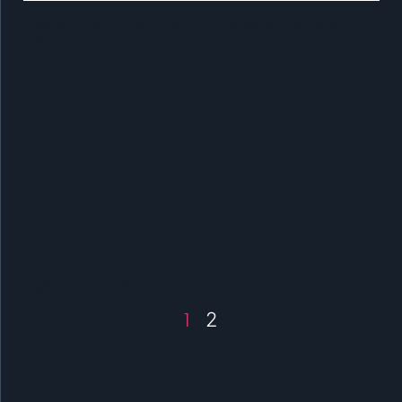
Design web responsivo, acessibilidade e
usabilidade
Agencia 100% web
1
2
SIGA-NOS